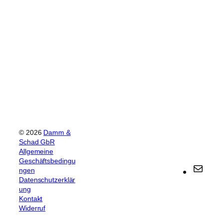
© 2026
Damm &
Schad GbR
Allgemeine
Geschäftsbedingu
E
ngen
Datenschutzerklär
-
ung
M
Kontakt
a
Widerruf
i