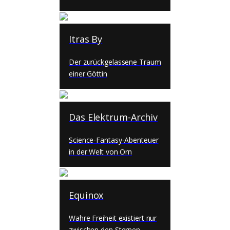
Itras By
Der zurückgelassene Traum
einer Göttin
Das Elektrum-Archiv
Science-Fantasy-Abenteuer
in der Welt von Orn
Equinox
Wahre Freiheit existiert nur
zwischen den Sternen