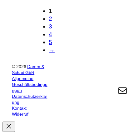
e
t
i
1
w
t
2
e
e
3
r
g
4
d
e
5
e
w
→
n
ä
h
© 2026
Damm &
l
Schad GbR
t
Allgemeine
Geschäftsbedingu
E-Mail
w
ngen
e
Datenschutzerklär
r
ung
Kontakt
d
Widerruf
e
n