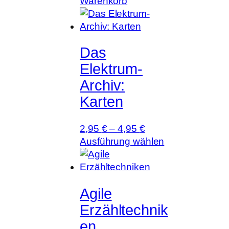
Warenkorb
Das
Elektrum-
Archiv:
Karten
2,95
€
–
4,95
€
D
Ausführung wählen
i
e
s
Agile
e
s
Erzähltechnik
P
en