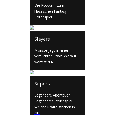
Die Rückkehr zum
klassischen Fantasy-
Rollenspiel!
Slayers
Monsterjagd in einer
verfluchten Stadt. Worauf
wartest du?
Supers!
Legendäre Abenteuer.
Legendäres Rollenspiel.
Welche Kräfte stecken in
dir?