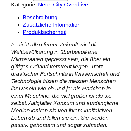
Kategorie:
Neon City Overdrive
e
o
Beschreibung
n
Zusätzliche Information
C
Produktsicherheit
i
t
In nicht allzu ferner Zukunft wird die
y
Weltbevölkerung in überbevölkerte
O
Mikrostaaten gepresst sein, die über ein
v
giftiges Ödland verstreut liegen. Trotz
e
drastischer Fortschritte in Wissenschaft und
r
Technologie fristen die meisten Menschen
d
ihr Dasein wie eh und je: als Rädchen in
r
einer Maschine, die viel größer ist als sie
i
selbst. Aalglatter Konsum und aufdringliche
v
Medien lenken sie von ihrem ineffektiven
e
Leben ab und lullen sie ein: Sie werden
M
passiv, gehorsam und sogar zufrieden.
e